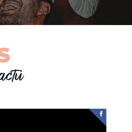
S
actu