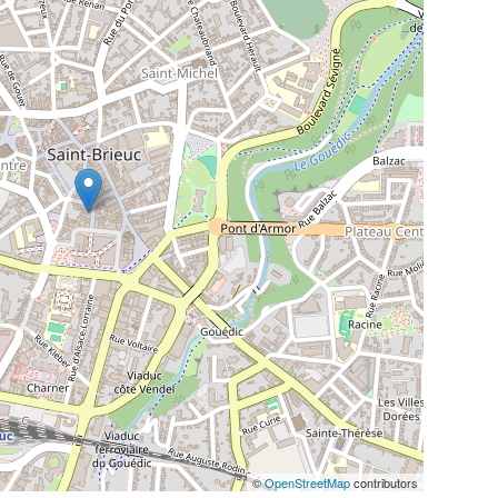
©
OpenStreetMap
contributors