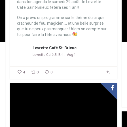
dans ton agenda le samedi 29 août : le Levrette
Café Saint-Brieuc fêtera ses 1 an !!
On a prévu un programme sur le thème du cirque :
cracheur de feu, magicien ... et une belle surprise
que tu ne peux pas manquer !
Alors on compte sur
toi pour faire la fête avec nous !
Levrette Café St-Brieuc
Levrette Café St-Brieuc
Aug 1
4
0
0