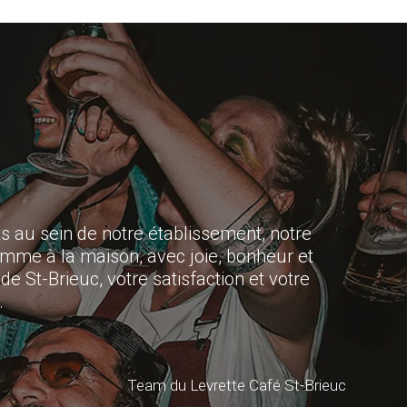
au sein de notre établissement, notre
omme à la maison, avec joie, bonheur et
 St-Brieuc, votre satisfaction et votre
.
Team du Levrette Café St-Brieuc