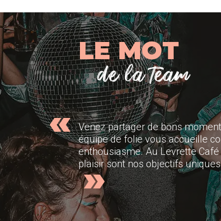
LE MOT
de la team
«
Venez partager de bons moments 
équipe de folie vous accueille c
enthousiasme. Au Levrette Café de
»
plaisir sont nos objectifs uniques