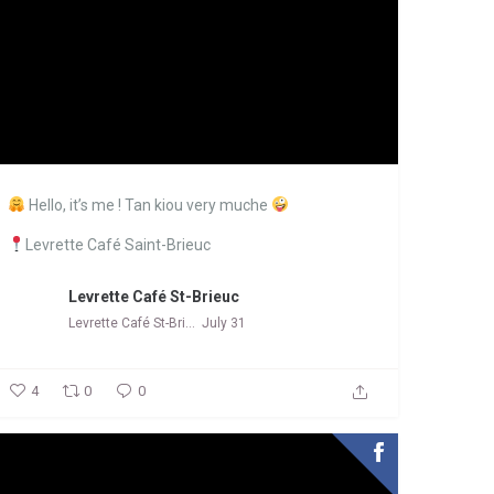
Hello, it’s me ! Tan kiou very muche
Levrette Café Saint-Brieuc
Levrette Café St-Brieuc
Levrette Café St-Brieuc
July 31
4
0
0