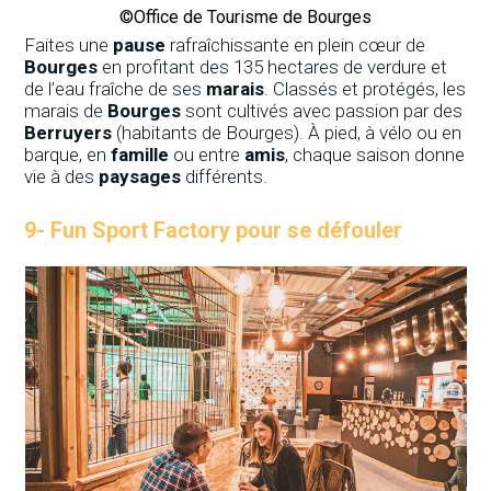
©Office de Tourisme de Bourges
Faites une
pause
rafraîchissante en plein cœur de
Bourges
en profitant des 135 hectares de verdure et
de l’eau fraîche de ses
marais
. Classés et protégés, les
marais de
Bourges
sont cultivés avec passion par des
Berruyers
(habitants de Bourges). À pied, à vélo ou en
barque, en
famille
ou entre
amis
, chaque saison donne
vie à des
paysages
différents.
9-
Fun Sport Factory pour se défouler