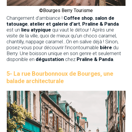
©Bourges Berry Tourisme
Changement d’ambiance !
Coffee shop
,
salon de
tatouage
,
atelier et galerie d’art
,
Praline & Panda
est un
lieu atypique
qui vaut le détour ! Après une
visite de la ville, quoi de mieux qu’un choco caramel,
chantilly, nappage caramel…On en salive déjà ! Sinon,
posez-vous pour découvrir l’incontournable
bière
du
Berry. Une boisson unique en son genre et seulement
disponible en
dégustation
chez
Praline & Panda
.
5-
La rue Bourbonnoux de Bourges, une
balade architecturale