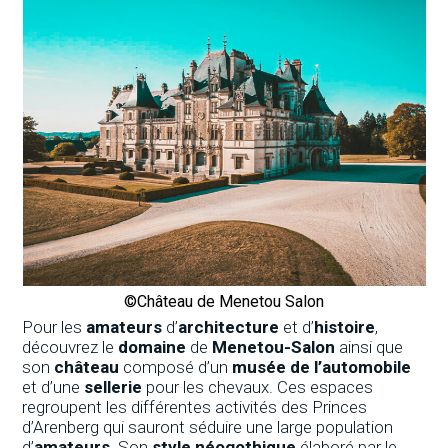
©Château de Menetou Salon
Pour les
amateurs
d’
architecture
et d’
histoire
,
découvrez le
domaine
de
Menetou-Salon
ainsi que
son
château
composé d’un
musée de l’automobile
et d’une
sellerie
pour les chevaux. Ces espaces
regroupent les différentes activités des Princes
d’Arenberg qui sauront séduire une large population
d’
amateurs
. Son
style néogothique
élaboré par le