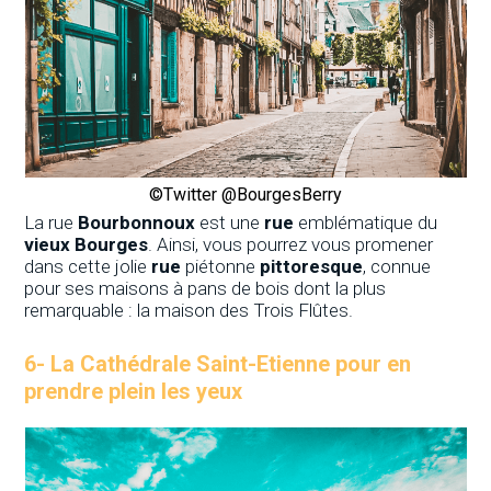
©Twitter @BourgesBerry
La rue
Bourbonnoux
est une
rue
emblématique du
vieux Bourges
. Ainsi, vous pourrez vous promener
dans cette jolie
rue
piétonne
pittoresque
, connue
pour ses maisons à pans de bois dont la plus
remarquable : la maison des Trois Flûtes.
6-
La Cathédrale Saint-Etienne pour en
prendre plein les yeux