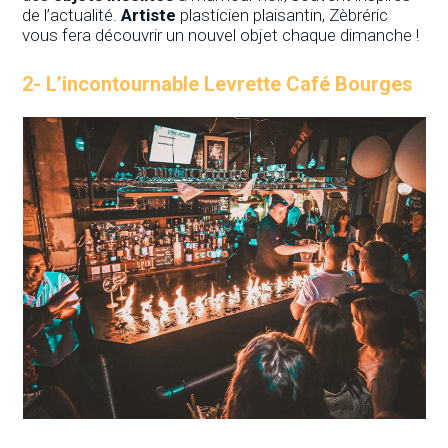
de l’actualité.
Artiste
plasticien plaisantin, Zèbréric
vous fera découvrir un nouvel objet chaque dimanche !
2-
L’incontournable Levrette Café Bourges