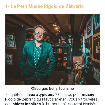
1- Le Petit Musée Rigolo de Zèbréric
©
Bourges Berry Tourisme
En quête de
lieux atypiques
? C’est au petit
musée
Rigolo de Zébréric qu’il faut s’arrêter ! Vous y trouverez
des
objets insolites
à l’humour noir, souvent inspirés