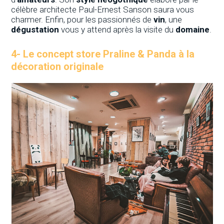
célèbre architecte Paul-Ernest Sanson saura vous
charmer. Enfin, pour les passionnés de
vin
, une
dégustation
vous y attend après la visite du
domaine
.
4-
Le concept store Praline & Panda à la
décoration
originale